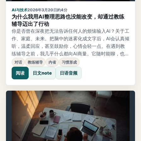
AI与技术
2026年3月20日
約4分
为什么我用AI整理思路也没能改变，却通过教练
辅导迈出了行动
你是否曾在深夜把无法告诉任何人的烦恼输入AI？关于工
作、家庭、未来。把脑中的迷雾化成文字后，AI会认真倾
听，温柔回应，甚至鼓励你，心情会轻一点。在遇到教
练辅导之前，我几乎什么都向AI商量。它随时能聊，也能
反复重来，思路确实会被整理，也会有“那就这样吧”的瞬
对话
教练辅导
内省
习惯形成
间。但我总觉得某个地方卡住了。真正的变化，是我参
阅读
日文note
日语音频
加教练课程之后发生的。