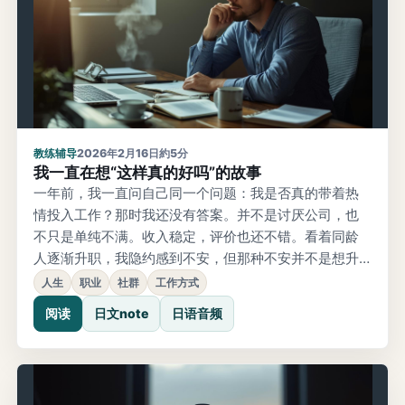
教练辅导
2026年2月16日
約5分
我一直在想“这样真的好吗”的故事
一年前，我一直问自己同一个问题：我是否真的带着热
情投入工作？那时我还没有答案。并不是讨厌公司，也
不只是单纯不满。收入稳定，评价也还不错。看着同龄
人逐渐升职，我隐约感到不安，但那种不安并不是想升
职。真正的问题是，我是否在自己的人生里真正燃烧
人生
职业
社群
工作方式
着。进入职业中段后，除了实际工作，还增加了团队和
阅读
日文note
日语音频
项目管理职责，能主动倾注热量的工作逐渐减少。