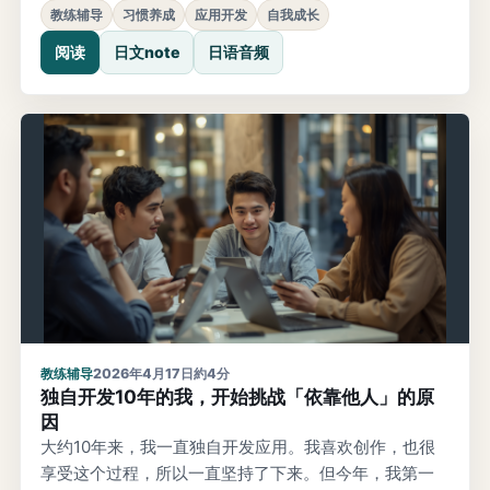
至今，还不到一年。但现在，我的生活充实极了。和伙
教练辅导
习惯养成
应用开发
自我成长
伴们一起描绘未来，朝着前方前进。那时候「只是忍耐
阅读
日文note
日语音频
的每一天」，感觉像是谎言。「好像有想成为的自己，
但不知道该怎么做」「每天都在过，却总感觉没有向前
走」这种迷茫，真的
教练辅导
2026年4月17日
約4分
独自开发10年的我，开始挑战「依靠他人」的原
因
大约10年来，我一直独自开发应用。我喜欢创作，也很
享受这个过程，所以一直坚持了下来。但今年，我第一