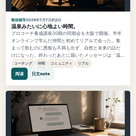
教练辅导
2026年7月7日
約2分
温泉みたいに心地よい時間。
プロコーチ養成講座30期の同期会を大阪で開催。半年
オンラインで学んだ仲間と初めてリアルで会った。集
まって飲むのに愚痴も不満も出ず、自然と未来の話だ
けになった。終わったあとに届いたメッセージは「温
泉みたいな温かいエネルギー」。
コーチング
仲間
コミュニティ
リアル
阅读
日文note