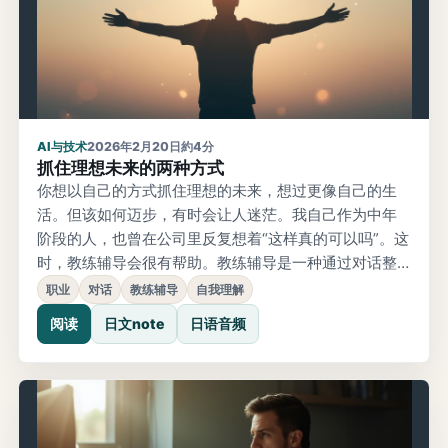
AI与技术
2026年2月20日
約4分
抓住理想未来的两种方式
你想以自己的方式抓住理想的未来，想过更像自己的生
活。但该如何迈步，有时会让人迷茫。我自己作为中年
阶段的人，也曾在公司里反复想着“这样真的可以吗”。这
时，教练辅导会很有帮助。教练辅导是一种通过对话整
理思考、情感和未来愿景，并把它们转化为行动的方
职业
对话
教练辅导
自我理解
法。抓住未来大致有两条路径：使用AI进行教练辅导，以
阅读
日文note
日语音频
及与真实的人面对面进行教练辅导。也许你会不知道哪
一种适合自己。