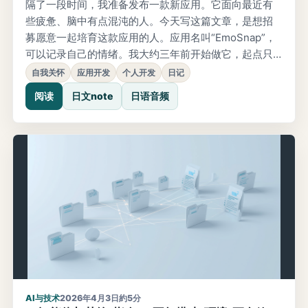
隔了一段时间，我准备发布一款新应用。它面向最近有
些疲惫、脑中有点混沌的人。今天写这篇文章，是想招
募愿意一起培育这款应用的人。应用名叫“EmoSnap”，
可以记录自己的情绪。我大约三年前开始做它，起点只
是一个简单想法：能不能更轻松地做出社交媒体上常见
自我关怀
应用开发
个人开发
日记
的“把表情符号叠在脸上”的投稿。后来因为其他项目和日
阅读
日文note
日语音频
常忙碌暂停了开发，去年前后又一点点重新做了起来。
AI与技术
2026年4月3日
約5分