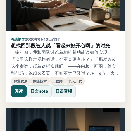
教练辅导
2026年6月16日
約3分
想找回那段被人说「看起来好开心啊」的时光
十多年前，我和团队讨论着相机新功能该如何实现。
「这里这样定规格的话，会不会更有趣？」「那就改改
这个参数，试着这样实现吧」——在白板上画图，落实
到代码，跑起来看看。不知不觉已经过了晚上9点，这样
的情况经常发生。有一天，上司随口说了一句：「做东
职业发展
教练技术
工程师
个人开发
西的时候，看起来好开心啊。」我笑着回了一句「当了
阅读
日文note
日语音频
管理职就不开心了啊」，这件事到现在还记得清清楚
楚。后来，角色发生了变化，自己亲手实现代码的时间
逐渐减少了。管理、协调、会议……当然这些也是重要的
工作，而