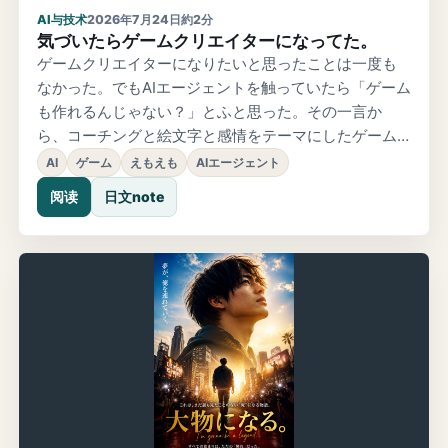
AI与技术
2026年7月24日
約2分
気づいたらゲームクリエイターになってた。
ゲームクリエイターになりたいと思ったことは一度も
なかった。でもAIエージェントを触っていたら「ゲーム
も作れるんじゃない？」とふと思った。その一言か
ら、コーチングと絵文字と感情をテーマにしたゲーム
「えもえも」が生まれた。
AI
ゲーム
えもえも
AIエージェント
阅读
日文note