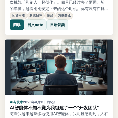
次挑战「和别人一起创作」。四月已经过去了两周。新
的年度，趁着刚刚安定下来的这个时机。你有没有在挑
战什么新的事情呢？相遇，改变了一切 去年，我遇见了
沟通交流
教练辅导
挑战
习惯养成
教练辅导。开始学习后，不知不觉间结识了与以往不同
阅读
日文note
日语音频
的伙伴。以前的我，作为工程师，活在与公司同事一起
制作产品的世界里。但通过教练辅导，我开始与那些原
本不会有交集的人产生了联系。那是，自己
AI与技术
2026年4月11日
約5分
AI智能体不知不觉为我组建了一个“开发团队”
随着我越来越熟练地使用AI智能体，我明显感觉到，人在