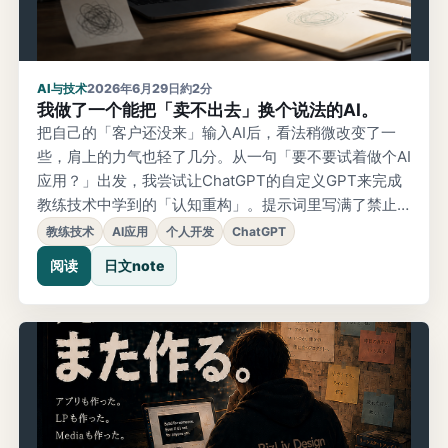
AI与技术
2026年6月29日
約2分
我做了一个能把「卖不出去」换个说法的AI。
把自己的「客户还没来」输入AI后，看法稍微改变了一
些，肩上的力气也轻了几分。从一句「要不要试着做个AI
应用？」出发，我尝试让ChatGPT的自定义GPT来完成
教练技术中学到的「认知重构」。提示词里写满了禁止
事项：不许鼓励、不许责怪、不许说「你想太多了」。
教练技术
AI应用
个人开发
ChatGPT
阅读
日文note