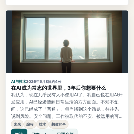
人却很少。况且，不了解的东西，根本不会觉得想去
做。没有接触过的
AI与技术
2026年5月8日
約4分
在AI成为常态的世界里，3年后你想要什么
我认为，现在几乎没有人不使用AI了。我自己也在用AI开
发应用，AI已经渗透到日常生活的方方面面。不知不觉
间，这已经成了「普通」。每当谈到这个话题，往往先
说到风险。安全问题、工作被取代的不安、被滥用的可
能性。这些确实是必须面对的现实。但在学习教练辅导
未来
编程
技术
想做的事
的过程中，我学到了一件事。人容易把目光放在「做不