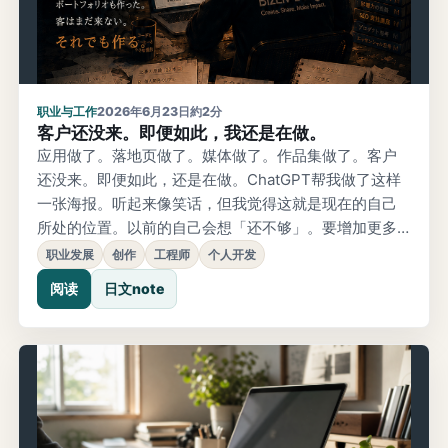
职业与工作
2026年6月23日
約2分
客户还没来。即便如此，我还是在做。
应用做了。落地页做了。媒体做了。作品集做了。客户
还没来。即便如此，还是在做。ChatGPT帮我做了这样
一张海报。听起来像笑话，但我觉得这就是现在的自己
所处的位置。以前的自己会想「还不够」。要增加更多
功能。要改善落地页。要做更多准备。但最近稍微有了
职业发展
创作
工程师
个人开发
些变化。不是等客户来了再做，而是做这件事本身变得
阅读
日文note
有趣起来。当然，光靠这个做不成生意。所以4800日元
君说：「你挺擅长做东西的，但获客这块怎么办？」我
觉得他说得对。