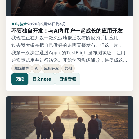
AI与技术
2026年3月14日
約4分
不要独自开发：与AI和用户一起成长的应用开发
我现在正在开发一款久违地接近发布阶段的手机应用。
过去我大多是把自己做好的东西直接发布。但这一次，
我第一次决定通过Apple的TestFlight发布测试版，让用
户实际试用并进行访谈。开始学习教练辅导，是促成这
一变化的契机之一。“想走得快，就一个人走；想走得
教练辅导
AI
应用开发
共创
远，就和大家一起走。”这句在社群中常听到的话，最近
阅读
日文note
日语音频
特别触动我。应用开发也是一样，和真正会使用的人一
起打磨，比独自完成更能做出好东西。