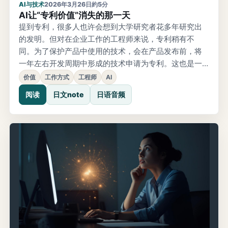
AI与技术
2026年3月26日
約5分
AI让“专利价值”消失的那一天
提到专利，很多人也许会想到大学研究者花多年研究出
的发明。但对在企业工作的工程师来说，专利稍有不
同。为了保护产品中使用的技术，会在产品发布前，将
一年左右开发周期中形成的技术申请为专利。这也是一
种宣告：“这是我们的技术”。过去的专利世界有很多非常
价值
工作方式
工程师
AI
人工的工作。比如被其他公司指出“这是不是侵权”时，首
阅读
日文note
日语音频
先要做的是查找既有技术，也就是先行技术调查。二十
年前，这件事甚至要从去图书馆翻资料开始。