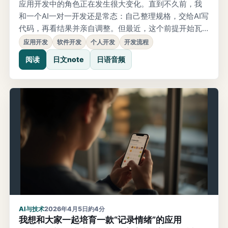
应用开发中的角色正在发生很大变化。直到不久前，我
和一个AI一对一开发还是常态：自己整理规格，交给AI写
代码，再看结果并亲自调整。但最近，这个前提开始瓦
解。契机是Claude Code。原本我用GitHub Copilot这
应用开发
软件开发
个人开发
开发流程
类编码辅助AI来制作LP和实现应用，后来Claude Code
阅读
日文note
日语音频
也加入进来。起初只是想试试流行的AI智能体，没想到开
发结构本身开始改变。
AI与技术
2026年4月5日
約4分
我想和大家一起培育一款“记录情绪”的应用