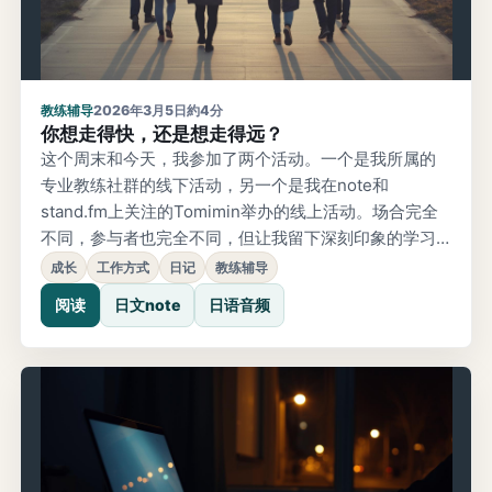
教练辅导
2026年3月5日
約4分
你想走得快，还是想走得远？
这个周末和今天，我参加了两个活动。一个是我所属的
专业教练社群的线下活动，另一个是我在note和
stand.fm上关注的Tomimin举办的线上活动。场合完全
不同，参与者也完全不同，但让我留下深刻印象的学习
却指向同一个方向。“想走得快，就一个人走；想走得
成长
工作方式
日记
教练辅导
远，就和大家一起走。”这句话在线下活动中几乎像口号
阅读
日文note
日语音频
一样被说起，也一直在我心里回响。我本来就是会一个
人稳步推进的类型，无论做工程师还是应用开发都是如
此。