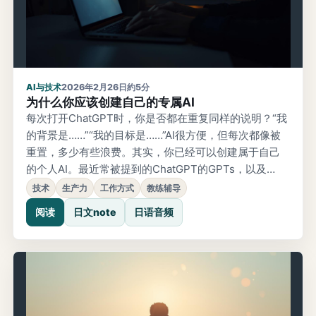
AI与技术
2026年2月26日
約5分
为什么你应该创建自己的专属AI
每次打开ChatGPT时，你是否都在重复同样的说明？“我
的背景是……”“我的目标是……”AI很方便，但每次都像被
重置，多少有些浪费。其实，你已经可以创建属于自己
的个人AI。最近常被提到的ChatGPT的GPTs，以及
Google Gemini的Gems，都是可以轻松创建自定义AI的
技术
生产力
工作方式
教练辅导
机制。很多人听说过，但真正做出来并持续使用的人并
阅读
日文note
日语音频
不多。也许是因为看起来门槛很高。但实际上，做起来
比想象中简单。