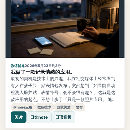
是业务指令。只是
教练辅导
2026年5月23日
約3分
我做了一款记录情绪的应用。
最初的契机是技术上的兴趣。我在社交媒体上经常看到
有人在孩子脸上贴表情包发布，突然想到「如果能自动
检测人脸并贴上表情符号，会不会很有趣？」这就是这
款应用的起点。不想止步于「只是一款照片应用」 随着
产品逐渐成形，我产生了迷茫。如果只是在照片上贴表
iPhone应用
教练技术
自我关爱
发布
情符号，那不过是众多「美颜滤镜应用」之一。能隐约
阅读
日文note
日语音频
预见到它会淹没在同类应用中。我学过教练技术，有处
理人的情感与想法的经验。那么，想在这款应用里承载