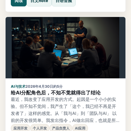
阅读
日文note
日语音频
到的事」上。问题越大，恐惧就越先浮现。所以反过
来，我想提出这样一个问题：在有AI的世界里，我们能期
望怎样的未来？
AI与技术
2026年4月30日
約5分
给AI分配角色后，不知不觉就得出了结论
最近，我改变了应用开发的方式。起因是一个小小的实
验。但不知不觉间，我产生了「这个，我已经不再是开
发者了」这样的感觉。从「我与AI」到「团队与AI」 以
前的开发很简单。我发出指令，AI做出回应，也就是所谓
的一对一关系。但现在不同了。我把角色交给了AI。工程
应用开发
个人开发
产品负责人
AI应用