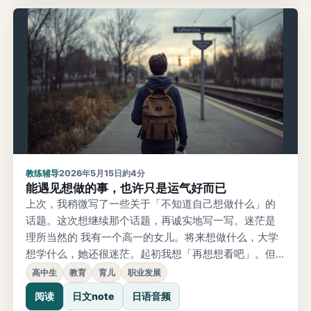
的，难道不正是「情绪本身」吗？
教练辅导
2026年5月15日
約4分
能遇见想做的事，也许只是运气好而已
上次，我稍微写了一些关于「不知道自己想做什么」的
话题。这次想继续那个话题，再诚实地写一写。迷茫是
理所当然的 我有一个高一的女儿。将来想做什么，大学
想学什么，她还很迷茫。起初我想「再想想看吧」。但
中途我意识到，迷茫其实是理所当然的。普通的高中生
高中生
教育
育儿
职业发展
想玩，随随便便地活着，这才是正常的。说「去找到你
阅读
日文note
日语音频
想做的事」的大人很多。但愿意一起思考如何去找的大