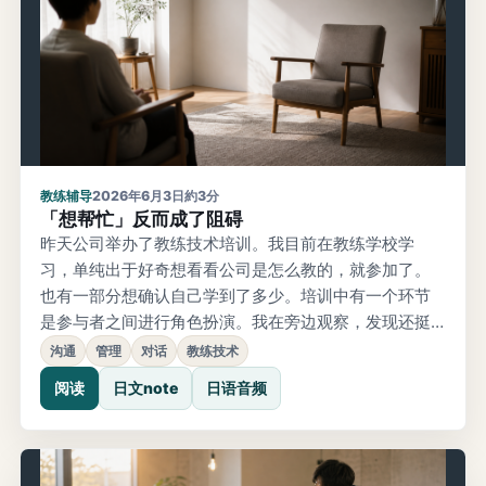
教练辅导
2026年6月3日
約3分
「想帮忙」反而成了阻碍
昨天公司举办了教练技术培训。我目前在教练学校学
习，单纯出于好奇想看看公司是怎么教的，就参加了。
也有一部分想确认自己学到了多少。培训中有一个环节
是参与者之间进行角色扮演。我在旁边观察，发现还挺
有意思的。扮演教练的和扮演客户的，都是工程师。客
沟通
管理
对话
教练技术
户的议题大概是这样：团队工作转不起来，除了日常业
阅读
日文note
日语音频
务还有突发应对，产假导致人手减少，有工作也无法分
配出去。这是很常见的、一线沉重的话题。对话是这样
展开的——教