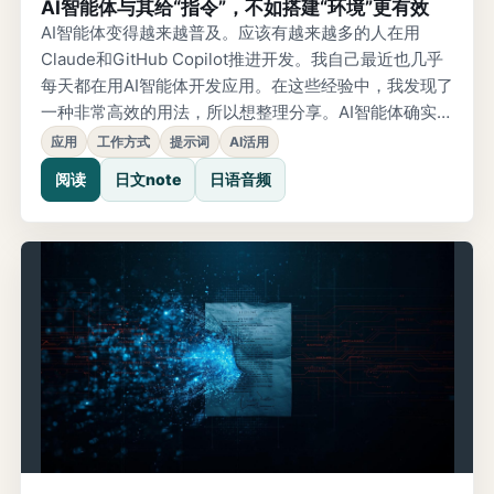
AI智能体与其给“指令”，不如搭建“环境”更有效
AI智能体变得越来越普及。应该有越来越多的人在用
Claude和GitHub Copilot推进开发。我自己最近也几乎
每天都在用AI智能体开发应用。在这些经验中，我发现了
一种非常高效的用法，所以想整理分享。AI智能体确实方
便，但使用时也会冒出一种“方便是方便，却有点麻烦”的
应用
工作方式
提示词
AI活用
感觉：是不是还在写大量提示词？是不是每次都要自己
阅读
日文note
日语音频
解释一遍？做应用介绍页时也是如此，每次都要重新说
明这个应用是什么。