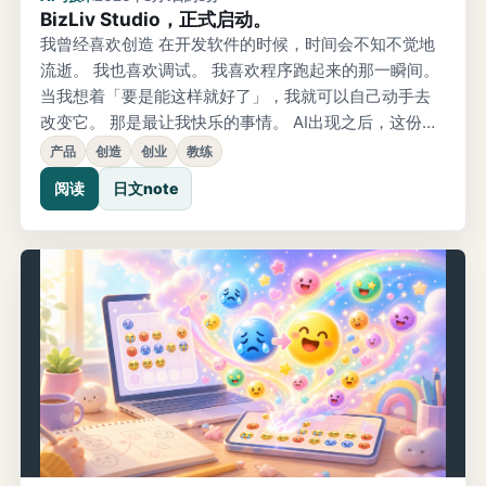
BizLiv Studio，正式启动。
我曾经喜欢创造 在开发软件的时候，时间会不知不觉地
流逝。 我也喜欢调试。 我喜欢程序跑起来的那一瞬间。
当我想着「要是能这样就好了」，我就可以自己动手去
改变它。 那是最让我快乐的事情。 AI出现之后，这份快
乐进一步扩大了。曾经「想做」的事情，变成了「做就
产品
创造
创业
教练
能实现」。而且是一个人就能完成。 无论是落地页、应
阅读
日文note
用程序，还是游戏。 不知不觉间，比起纠结「该怎么
做」，我花在思考「要做什么」上的时间变得更长了。
未来，是从对话开始起步的。 我开始学习教练技术，最
初是为了梳理自己的想法。一开始，与其说是想为谁提
供教练服务，不如说是