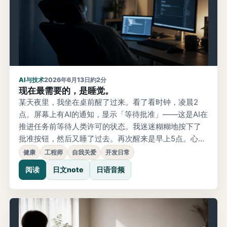
AI与技术
2026年6月13日
約2分
现在最需要的，是睡觉。
某天夜里，我坐在桌前醒了过来。看了看时钟，凌晨2
点。屏幕上有AI的通知，显示「等待批准」——这是AI在
推进任务前等待人类许可的状态。我迷迷糊糊地按下了
批准按钮，然后又睡了过去。再次醒来是早上5点。心想
应该做完了，看了看屏幕——还在等待批准。最近，把
健康
工程师
自我关爱
开发日常
实现工作交给AI的时间越来越多了。自从开始把复杂的处
阅读
日文note
日语音频
理打包交给高性能模型批量处理，感觉每次任务花费的
时间越来越长。以前结束得更快。心想「不如把批准设
成自动的」，最近也这么做了