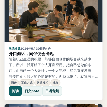
教练辅导
2026年5月30日
約4分
开口倾诉，同伴便会出现
随着职业生涯的积累，能够自由创作的场合越来越少
了。所以，我开始了个人开发应用。把自己想做的东
西，由自己一个人设计，一个人完成，然后直接发布。
想要向别人倾诉的心情是有的。但我犹豫了。就算有人
说「真不错」，他们是真心这么想的吗？是客套话，还
同伴
工作方式
教练技术
社群
是认真的？不知道对方真实想法，让我感到害怕。15年
阅读
日文note
日语音频
前，悄悄做好拿去展示 我突然想起了大约15年前的事。
在公司工作的时候，脑海中浮现出一个想法：「如果有
这样的功能会不会很有趣？」既不是正式的企划，也不